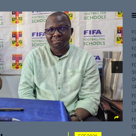
F
D
F
F
F
S
C
C
F
E
L’
F
C