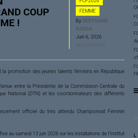
N
FCF2026
,
F
O
GRAND COUP
FEMME
F
ME !
By
BERTRAND
C
KAGGA
FC
Juin 6, 2026
dy
No comment
FC
of
F
t la promotion des jeunes talents féminins en République
FI
t tenue entre la Présidente de la Commission Centrale du
que National (DTN) et les coordonnateurs des différents
ancement officiel du très attendu Championnat Féminin
ju
xé au samedi 13 juin 2026 sur les installations de l’Institut
L