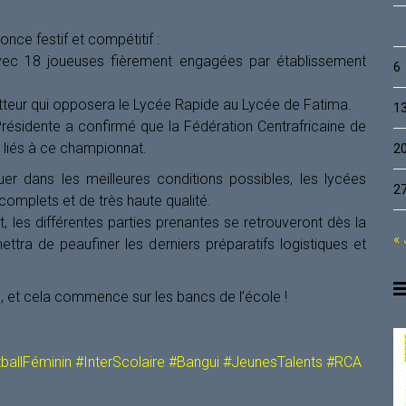
ce festif et compétitif :
avec 18 joueuses fièrement engagées par établissement
6
tteur qui opposera le Lycée Rapide au Lycée de Fatima.
1
 Présidente a confirmé que la Fédération Centrafricaine de
 liés à ce championnat.
2
uer dans les meilleures conditions possibles, les lycées
2
complets et de très haute qualité.
 les différentes parties prenantes se retrouveront dès la
« 
ttra de peaufiner les derniers préparatifs logistiques et
e, et cela commence sur les bancs de l’école !
ballFéminin
#InterScolaire
#Bangui
#JeunesTalents
#RCA