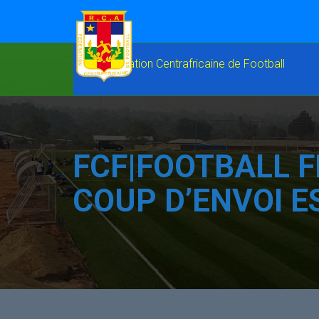
FCF|FOOTBALL F
COUP D’ENVOI 