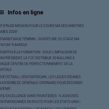
Infos en ligne
CF |FIN DE MISSION POUR LE COURS MA DES ARBITRES
AMES 2026!
CF|ARBITRAGE FÉMININ : OUVERTURE DU STAGE MA
IFA/CAF À BANGUI
CF|APPUI À LA FORMATION : SOUS L’IMPULSION DE
ON PRÉSIDENT, LA FCF DISTRIBUE 30 BALLONS À
HAQUE CENTRE DE PERFECTIONNEMENT DE LA
APITALE
CF|FOOTBALL CENTRAFRICAIN : LES LIGUES RÉUNIES
N ASSEMBLÉE GÉNÉRALE ORDINAIRE POUR DESSINER
AVENIR.
CF|L’EXCELLENCE SANS FRONTIÈRES : 4 JOUEUSES
ENTRAFRICAINES EN ROUTE POUR LES ÉTATS-UNIS !