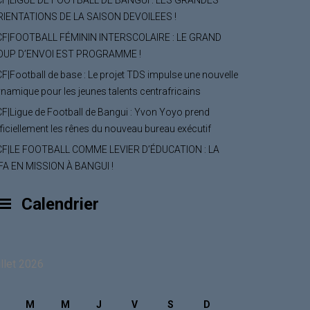
CF|LIGUE DE FOOTBALL DE BANGUI : LES GRANDES
RIENTATIONS DE LA SAISON DEVOILEES !
CF|FOOTBALL FÉMININ INTERSCOLAIRE : LE GRAND
OUP D’ENVOI EST PROGRAMME !
F|Football de base : Le projet TDS impulse une nouvelle
namique pour les jeunes talents centrafricains
F|Ligue de Football de Bangui : Yvon Yoyo prend
ficiellement les rênes du nouveau bureau exécutif
CF|LE FOOTBALL COMME LEVIER D’ÉDUCATION : LA
FA EN MISSION À BANGUI !
Calendrier
illet 2026
M
M
J
V
S
D