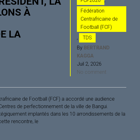
RÉSIDENT, LA
FCF2026
,
LONS À
Fédération
Centrafricaine de
Football (FCF)
E LA
,
TDS
By
BERTRAND
KAGGA
Juil 2, 2026
No comment
ntrafricaine de Football (FCF) a accordé une audience
entres de perfectionnement de la ville de Bangui.
atégiquement implantés dans les 10 arrondissements de la
 cette rencontre, le