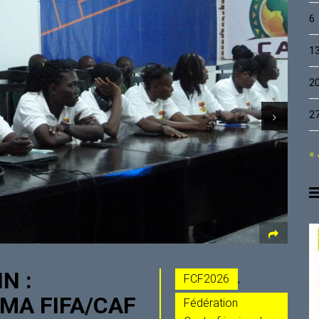
6
1
2
2
« 
N :
FCF2026
,
MA FIFA/CAF
Fédération