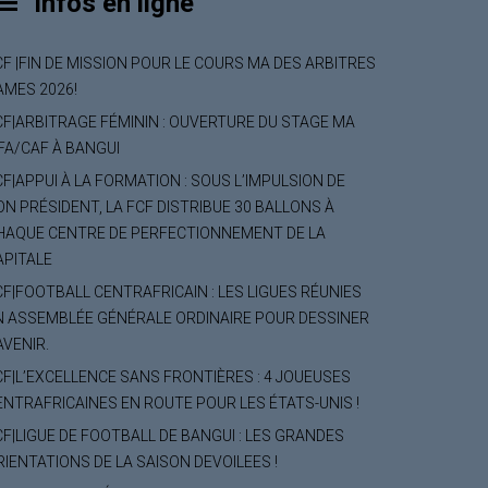
Infos en ligne
CF |FIN DE MISSION POUR LE COURS MA DES ARBITRES
AMES 2026!
CF|ARBITRAGE FÉMININ : OUVERTURE DU STAGE MA
IFA/CAF À BANGUI
CF|APPUI À LA FORMATION : SOUS L’IMPULSION DE
ON PRÉSIDENT, LA FCF DISTRIBUE 30 BALLONS À
HAQUE CENTRE DE PERFECTIONNEMENT DE LA
APITALE
CF|FOOTBALL CENTRAFRICAIN : LES LIGUES RÉUNIES
N ASSEMBLÉE GÉNÉRALE ORDINAIRE POUR DESSINER
AVENIR.
CF|L’EXCELLENCE SANS FRONTIÈRES : 4 JOUEUSES
ENTRAFRICAINES EN ROUTE POUR LES ÉTATS-UNIS !
CF|LIGUE DE FOOTBALL DE BANGUI : LES GRANDES
RIENTATIONS DE LA SAISON DEVOILEES !