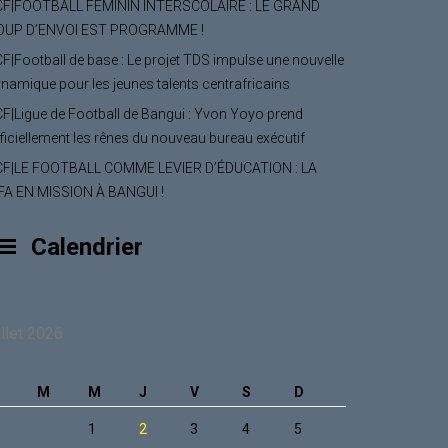
CF|FOOTBALL FÉMININ INTERSCOLAIRE : LE GRAND
OUP D’ENVOI EST PROGRAMME !
F|Football de base : Le projet TDS impulse une nouvelle
namique pour les jeunes talents centrafricains
F|Ligue de Football de Bangui : Yvon Yoyo prend
ficiellement les rênes du nouveau bureau exécutif
CF|LE FOOTBALL COMME LEVIER D’ÉDUCATION : LA
FA EN MISSION À BANGUI !
Calendrier
illet 2026
M
M
J
V
S
D
1
2
3
4
5