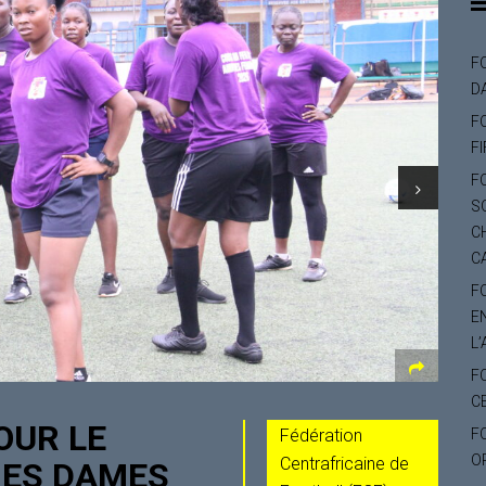
F
D
F
F
F
S
C
C
F
E
L’
F
C
OUR LE
Fédération
F
O
Centrafricaine de
RES DAMES