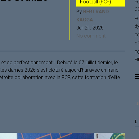
Football (FCF)
F
C
By
BERTRAND
FC
KAGGA
dy
Juil 21, 2026
No comment
FC
of
F
FI
 de perfectionnement ! ‎ ‎Débuté le 07 juillet dernier, le
ntes dames 2026 s’est clôturé aujourd’hui avec un franc
 étroite collaboration avec la FCF, cette formation d’élite
ju
L