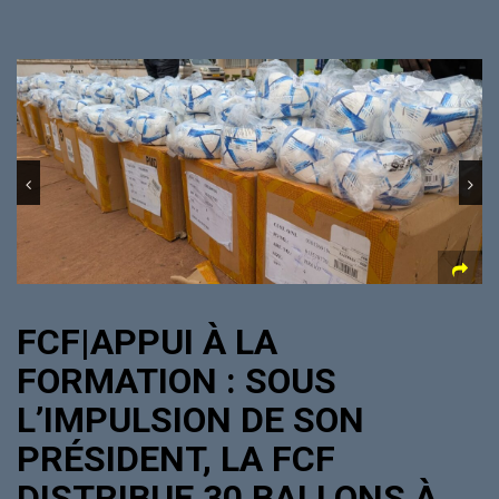
FCF|APPUI À LA
FORMATION : SOUS
L’IMPULSION DE SON
PRÉSIDENT, LA FCF
DISTRIBUE 30 BALLONS À