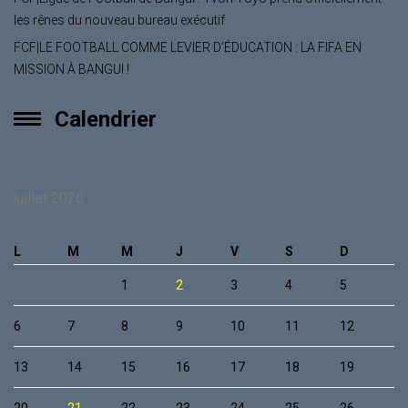
les rênes du nouveau bureau exécutif
FCF|LE FOOTBALL COMME LEVIER D’ÉDUCATION : LA FIFA EN
MISSION À BANGUI !
Calendrier
juillet 2026
L
M
M
J
V
S
D
1
2
3
4
5
6
7
8
9
10
11
12
13
14
15
16
17
18
19
20
21
22
23
24
25
26