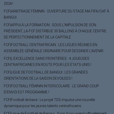
2026!
FCF|ARBITRAGE FÉMININ : OUVERTURE DU STAGE MA FIFA/CAF À
BANGUI
FCF|APPUI À LA FORMATION : SOUS L’IMPULSION DE SON
PRÉSIDENT, LA FCF DISTRIBUE 30 BALLONS À CHAQUE CENTRE
DE PERFECTIONNEMENT DE LA CAPITALE
FCF|FOOTBALL CENTRAFRICAIN : LES LIGUES RÉUNIES EN
ASSEMBLÉE GÉNÉRALE ORDINAIRE POUR DESSINER L’AVENIR.
FCF|L’EXCELLENCE SANS FRONTIÈRES : 4 JOUEUSES
CENTRAFRICAINES EN ROUTE POUR LES ÉTATS-UNIS !
FCF|LIGUE DE FOOTBALL DE BANGUI : LES GRANDES
ORIENTATIONS DE LA SAISON DEVOILEES !
FCF|FOOTBALL FÉMININ INTERSCOLAIRE : LE GRAND COUP
D’ENVOI EST PROGRAMME !
FCF|Football de base : Le projet TDS impulse une nouvelle
dynamique pour les jeunes talents centrafricains
FCF|Ligue de Football de Bangui : Yvon Yoyo prend officiellement